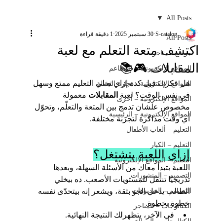
All Posts
S-catalog
30 سبتمبر 2025
1 دقيقة قراءة
All Posts
اكتشف متعة التعلم مع لعبة
مواقع - متاجر
المقابلات 🎮📚
المواقع الإلكترونية – المطاعم
هل فكرت قبل كده إزاي تخلي التعليم ممتع وسهل 
المواقع الإلكترونية – تجارة الجملة
في نفس الوقت؟ لعبة 
المقابلات
 معمولة 
المواقع الإلكترونية – أخرى
مخصوص علشان تدمج بين المتعة والتعلّم، وتحوّل 
المواقع الإلكترونية – الرئيسية
أي وقت مذاكرة لتجربة مختلفة.
التعليم – ألعاب الأطفال
التعليم – الكبار
إزاي اللعبة بتشتغل؟
التعليم – المواقع الإلكترونية
اللعبة بتبدأ معاك من الأسئلة السهلة، وبعدها 
التصميم – المنشورات
تدريجيًا تنتقل للمستويات الأصعب. ده بيخلي 
التصميم – الفيديوهات
الطالب يدخل الجو بثقة، ويشعر إنه بيتحدّى نفسه 
خطوة بخطوة.
الكتالوجات – المتاجر
في الآخر، بتظهرلك النتيجة النهائية.