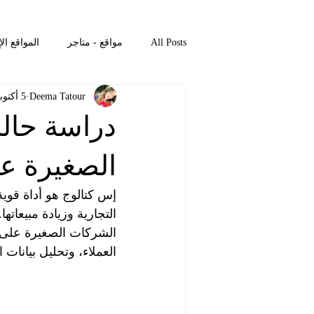
All Posts
مواقع - متاجر
المواقع ال
Deema Tatour
5 أكتوبر 2024
المواقع الإلكترونية – الرئيسية
التع
دراسة حال
التصميم – الفيديوهات
الكتالوجات –
الصغيرة عل
إس كتالوج هو أداة قوي
الكتالوجات – المدونة
المواقع الإلك
التجارية وزيادة مبيعات
الشركات الصغيرة على 
العملاء، وتحليل بيانات ا