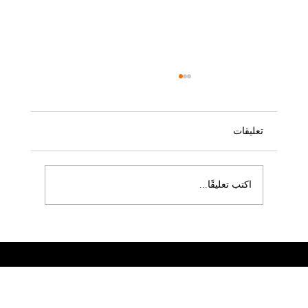
تعليقات
اكتب تعليقًا...
كيفية إنشاء كوبون خصم (Coupons)
VeSites | VeHand