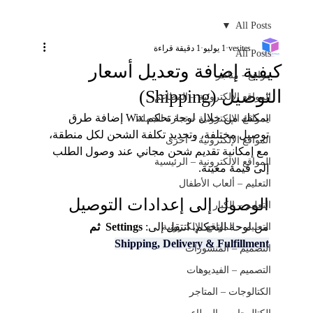
All Posts
vesites
1 يوليو
1 دقيقة قراءة
All Posts
كيفية إضافة وتعديل أسعار
مواقع - متاجر
التوصيل (Shipping)
المواقع الإلكترونية – المطاعم
يمكنك من خلال لوحة تحكم Wix إضافة طرق 
المواقع الإلكترونية – تجارة الجملة
توصيل مختلفة، وتحديد تكلفة الشحن لكل منطقة، 
المواقع الإلكترونية – أخرى
مع إمكانية تقديم شحن مجاني عند وصول الطلب 
المواقع الإلكترونية – الرئيسية
إلى قيمة معينة.
التعليم – ألعاب الأطفال
الوصول إلى إعدادات التوصيل
التعليم – الكبار
من لوحة التحكم، انتقل إلى: 
Settings  ثم 
التعليم – المواقع الإلكترونية
Shipping, Delivery & Fulfillment
التصميم – المنشورات
التصميم – الفيديوهات
الكتالوجات – المتاجر