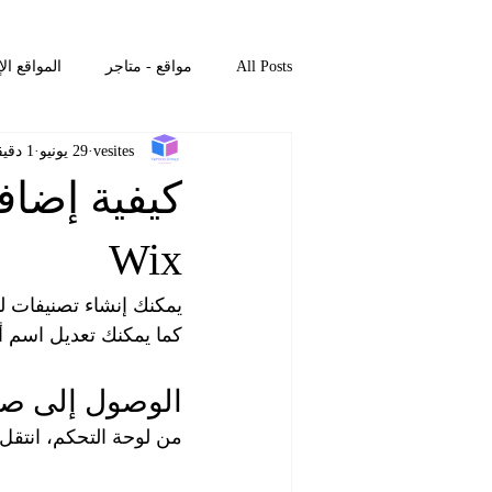
All Posts
مواقع - متاجر
المواقع ال
vesites
29 يونيو
1 دقيقة قراءة
المواقع الإلكترونية – الرئيسية
التع
التصميم – الفيديوهات
الكتالوجات –
Wix
يمكنك إنشاء تصنيفات ل
الكتالوجات – المدونة
المواقع الإلك
كما يمكنك تعديل اسم 
الوصول إلى صف
من لوحة التحكم، انتقل 