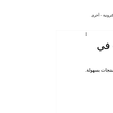
كترونية – أخرى
التصميم – المنشورات
إضافة وتعديل تصنيف (Category) في
ات – المصانع
التصميم – المدونة
نتجات بسهولة. 