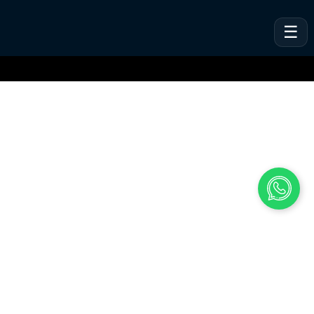
VeSites | VeHand